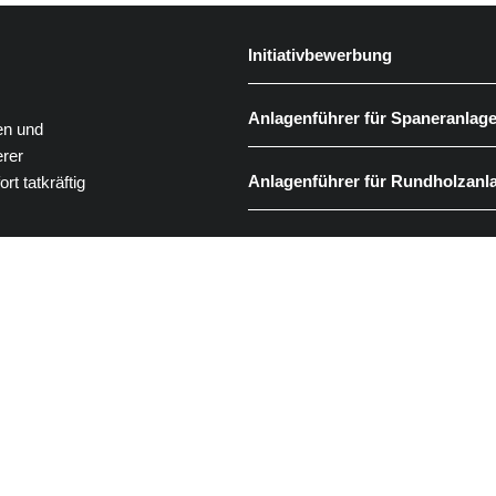
Initiativbewerbung
Anlagenführer für Spaneranlage
en und
erer
Anlagenführer für Rundholzanl
t tatkräftig